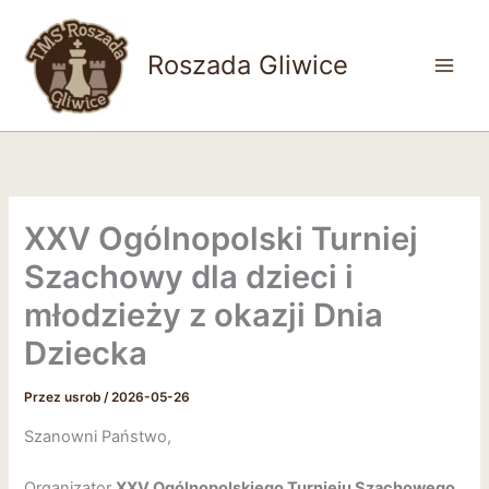
Przejdź
do
Roszada Gliwice
treści
Main
Men
XXV Ogólnopolski Turniej
Szachowy dla dzieci i
młodzieży z okazji Dnia
Dziecka
Przez
usrob
/
2026-05-26
Szanowni Państwo,
Organizator
XXV Ogólnopolskiego Turnieju Szachowego