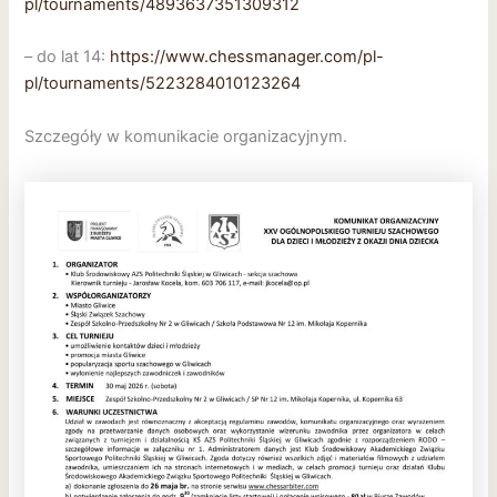
pl/tournaments/4893637351309312
– do lat 14:
https://www.chessmanager.com/pl-
pl/tournaments/5223284010123264
Szczegóły w komunikacie organizacyjnym.