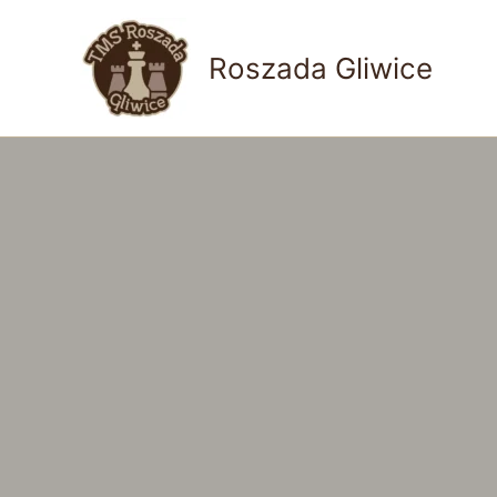
Przejdź
do
Roszada Gliwice
treści