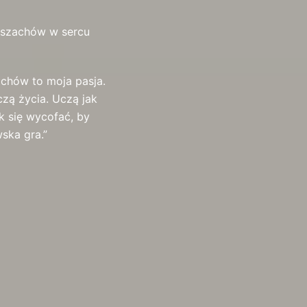
o szachów w sercu
achów to moja pasja.
czą życia. Uczą jak
k się wycofać, by
ska gra.”